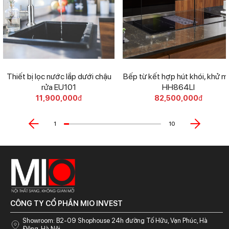
Thiết bị lọc nước lắp dưới chậu
Bếp từ kết hợp hút khói, khử m
rửa EU101
HH864LI
11,900,000
đ
82,500,000
đ
1
10
CÔNG TY CỔ PHẦN MIO INVEST
Showroom: B2-09 Shophouse 24h đường Tố Hữu, Vạn Phúc, Hà
Đông, Hà Nội