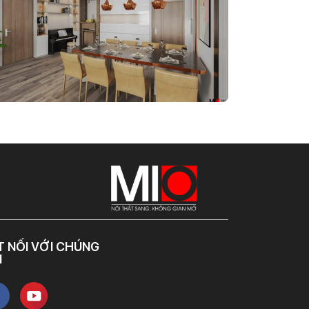
T NỐI VỚI CHÚNG
I