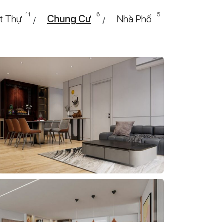
11
6
5
t Thự
Chung Cư
Nhà Phố
/
/