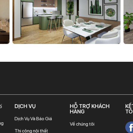
DỊCH VỤ
HỖ TRỢ KHÁCH
KẾ
ố
HÀNG
TÔ
Dịch Vụ Và Báo Giá
ng
Về chúng tôi
Thi công nội thất