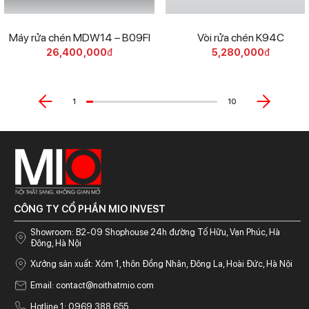
Máy rửa chén MDW14 – B09FI
Vòi rửa chén K94C
26,400,000
đ
5,280,000
đ
1
10
CÔNG TY CỔ PHẦN MIO INVEST
Showroom: B2-09 Shophouse 24h đường Tố Hữu, Vạn Phúc, Hà
Đông, Hà Nội
Xưởng sản xuất: Xóm 1, thôn Đồng Nhân, Đông La, Hoài Đức, Hà Nội
Email:
contact@noithatmio.com
Hotline 1: 0969 388 655