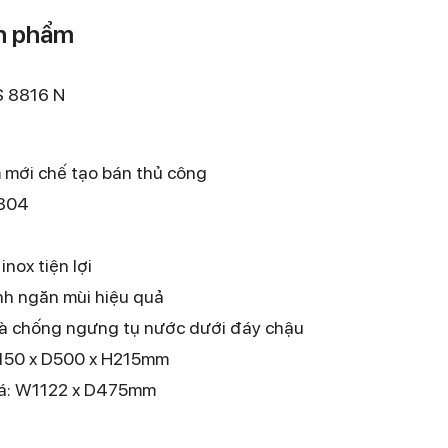
ản phẩm
S 8816 N
mới chế tạo bán thủ công
 304
inox tiện lợi
nh ngăn mùi hiệu quả
à chống ngưng tụ nước dưới đáy chậu
1150 x D500 x H215mm
đá: W1122 x D475mm