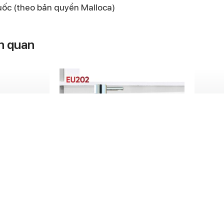
uốc (theo bản quyền Malloca)
n quan
chén K140
Thiết bị lọc nước dưới chậu
V