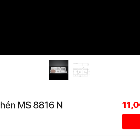
chén MS 8816 N
11,